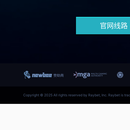
跳
至
内