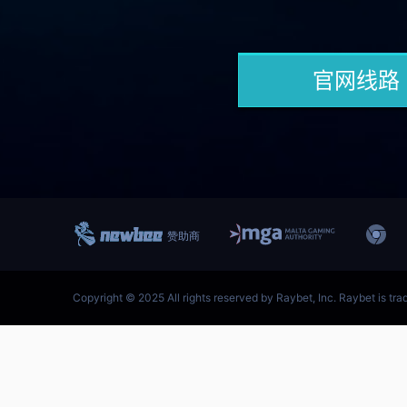
跳
至
内